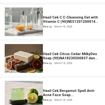
Hasil Cek C C-Cleansing Gel with
Vitamin C (90)NE51201200014
dan Izin BPOM
Rina Ly
Maret 18, 2026
Hasil Cek Citrus Cedar MilkyDeo
Soap (90)NA18230500837 dan
Izin BPOM
Rina Ly
Maret 18, 2026
Hasil Cek Bergamot Spell Anti-
Acne Face Soap
(90)NA18231206852 dan Izin
Rina Ly
Maret 18, 2026
BPOM