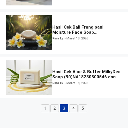
Hasil Cek Bali Frangipani
Moisture Face Soap
(90)NA18231207276 dan Izin
Rina Ly
Maret 18, 2026
BPOM
Hasil Cek Aloe & Butter MilkyDeo
Soap (90)NA18230500546 dan
Izin BPOM
Rina Ly
Maret 18, 2026
1
2
3
4
5
Halaman
Halaman
Halaman
Halaman
Halaman