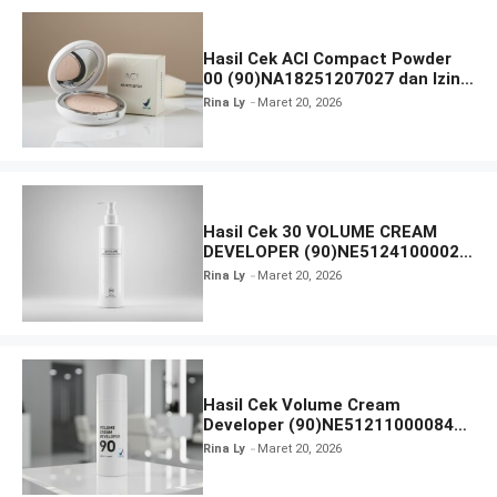
Hasil Cek ACI Compact Powder
00 (90)NA18251207027 dan Izin
BPOM
Rina Ly
Maret 20, 2026
Hasil Cek 30 VOLUME CREAM
DEVELOPER (90)NE51241000026
dan Izin BPOM
Rina Ly
Maret 20, 2026
Hasil Cek Volume Cream
Developer (90)NE51211000084
dan Izin BPOM
Rina Ly
Maret 20, 2026