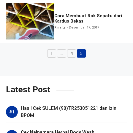
Cara Membuat Rak Sepatu dari
Kardus Bekas
Rina Ly
Desember 17, 2017
1
…
4
5
Halaman
Halaman
Halaman
Latest Post
Hasil Cek SULEM (90)TR253051221 dan Izin
BPOM
Cek Nalpamara Herbal Body Wash