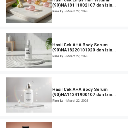
Hasil Cek Ellips Hair Vitamin
(90)NA18111002107 dan Izin
BPOM
Rina Ly
Maret 22, 2026
Hasil Cek AHA Body Serum
(90)NA18220101920 dan Izin
BPOM
Rina Ly
Maret 22, 2026
Hasil Cek AHA Body Serum
(90)NA11241900107 dan Izin
BPOM
Rina Ly
Maret 22, 2026