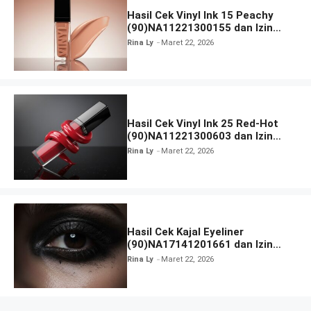
Hasil Cek Vinyl Ink 15 Peachy
(90)NA11221300155 dan Izin
BPOM
Rina Ly
Maret 22, 2026
Hasil Cek Vinyl Ink 25 Red-Hot
(90)NA11221300603 dan Izin
BPOM
Rina Ly
Maret 22, 2026
Hasil Cek Kajal Eyeliner
(90)NA17141201661 dan Izin
BPOM
Rina Ly
Maret 22, 2026