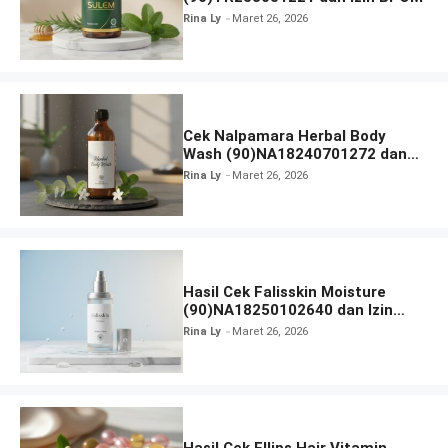
Rina Ly
Maret 26, 2026
Cek Nalpamara Herbal Body
Wash (90)NA18240701272 dan
Izin Bpom
Rina Ly
Maret 26, 2026
Hasil Cek Falisskin Moisture
(90)NA18250102640 dan Izin
BPOM
Rina Ly
Maret 26, 2026