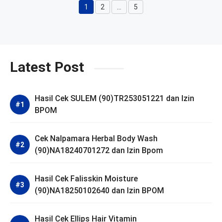
1
2
…
5
Halaman
Halaman
Halaman
Latest Post
Hasil Cek SULEM (90)TR253051221 dan Izin
BPOM
Cek Nalpamara Herbal Body Wash
(90)NA18240701272 dan Izin Bpom
Hasil Cek Falisskin Moisture
(90)NA18250102640 dan Izin BPOM
Hasil Cek Ellips Hair Vitamin