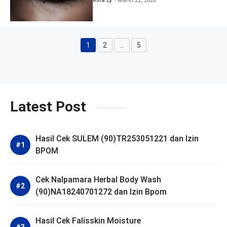
Rina Ly
Maret 22, 2026
1
2
…
5
Halaman
Halaman
Halaman
Latest Post
Hasil Cek SULEM (90)TR253051221 dan Izin
BPOM
Cek Nalpamara Herbal Body Wash
(90)NA18240701272 dan Izin Bpom
Hasil Cek Falisskin Moisture