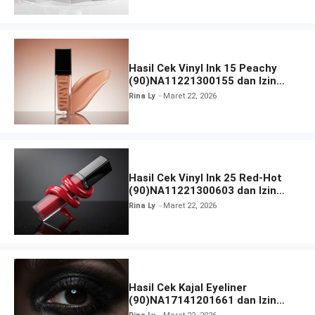
Hasil Cek Vinyl Ink 15 Peachy
(90)NA11221300155 dan Izin
BPOM
Rina Ly
Maret 22, 2026
Hasil Cek Vinyl Ink 25 Red-Hot
(90)NA11221300603 dan Izin
BPOM
Rina Ly
Maret 22, 2026
Hasil Cek Kajal Eyeliner
(90)NA17141201661 dan Izin
BPOM