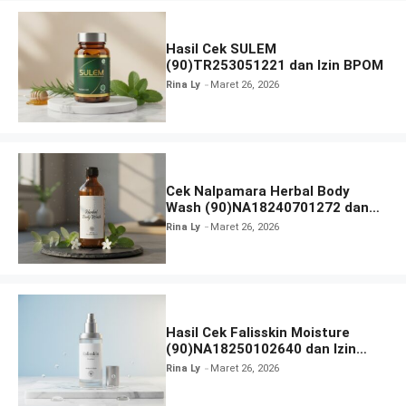
Hasil Cek SULEM
(90)TR253051221 dan Izin BPOM
Rina Ly
Maret 26, 2026
Cek Nalpamara Herbal Body
Wash (90)NA18240701272 dan
Izin Bpom
Rina Ly
Maret 26, 2026
Hasil Cek Falisskin Moisture
(90)NA18250102640 dan Izin
BPOM
Rina Ly
Maret 26, 2026