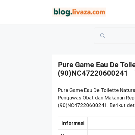
Langsung
ke
isi
Pure Game Eau De Toile
(90)NC47220600241
Pure Game Eau De Toilette Natura
Pengawas Obat dan Makanan Repub
(90)NC47220600241. Berikut deta
Informasi