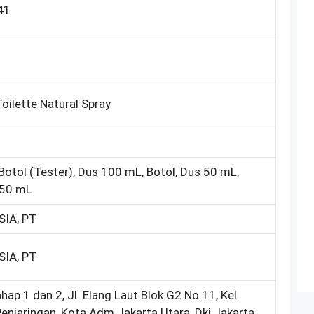
41
oilette Natural Spray
Botol (Tester), Dus 100 mL, Botol, Dus 50 mL,
 50 mL
IA, PT
IA, PT
ap 1 dan 2, Jl. Elang Laut Blok G2 No.11, Kel.
enjaringan, Kota Adm Jakarta Utara, Dki Jakarta,