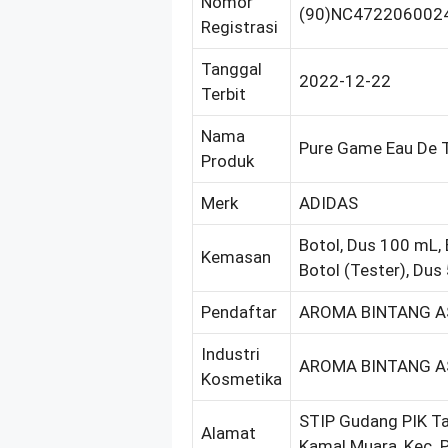
Nomor
(90)NC472206002
Registrasi
Tanggal
2022-12-22
Terbit
Nama
Pure Game Eau De T
Produk
Merk
ADIDAS
Botol, Dus 100 mL, 
Kemasan
Botol (Tester), Dus
Pendaftar
AROMA BINTANG AS
Industri
AROMA BINTANG AS
Kosmetika
STIP Gudang PIK Tah
Alamat
Kamal Muara, Kec. P