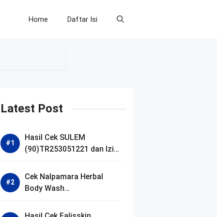
Home
Daftar Isi
Latest Post
Hasil Cek SULEM
(90)TR253051221 dan Izin
BPOM
Cek Nalpamara Herbal
Body Wash
(90)NA18240701272 dan
Izin Bpom
Hasil Cek Falisskin