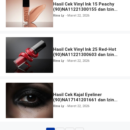
Hasil Cek Vinyl Ink 15 Peachy
(90)NA11221300155 dan Izin
BPOM
Rina Ly
Maret 22, 2026
Hasil Cek Vinyl Ink 25 Red-Hot
(90)NA11221300603 dan Izin
BPOM
Rina Ly
Maret 22, 2026
Hasil Cek Kajal Eyeliner
(90)NA17141201661 dan Izin
BPOM
Rina Ly
Maret 22, 2026