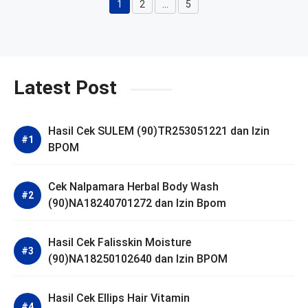
1
2
…
5
Halaman
Halaman
Halaman
Latest Post
Hasil Cek SULEM (90)TR253051221 dan Izin
BPOM
Cek Nalpamara Herbal Body Wash
(90)NA18240701272 dan Izin Bpom
Hasil Cek Falisskin Moisture
(90)NA18250102640 dan Izin BPOM
Hasil Cek Ellips Hair Vitamin