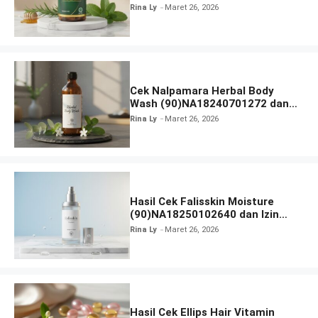
Rina Ly
Maret 26, 2026
Cek Nalpamara Herbal Body
Wash (90)NA18240701272 dan
Izin Bpom
Rina Ly
Maret 26, 2026
Hasil Cek Falisskin Moisture
(90)NA18250102640 dan Izin
BPOM
Rina Ly
Maret 26, 2026
Hasil Cek Ellips Hair Vitamin