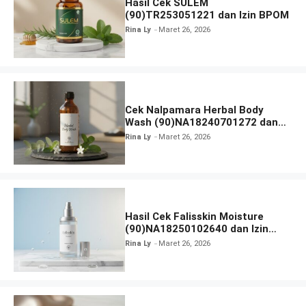
Hasil Cek SULEM
(90)TR253051221 dan Izin BPOM
Rina Ly
Maret 26, 2026
Cek Nalpamara Herbal Body
Wash (90)NA18240701272 dan
Izin Bpom
Rina Ly
Maret 26, 2026
Hasil Cek Falisskin Moisture
(90)NA18250102640 dan Izin
BPOM
Rina Ly
Maret 26, 2026