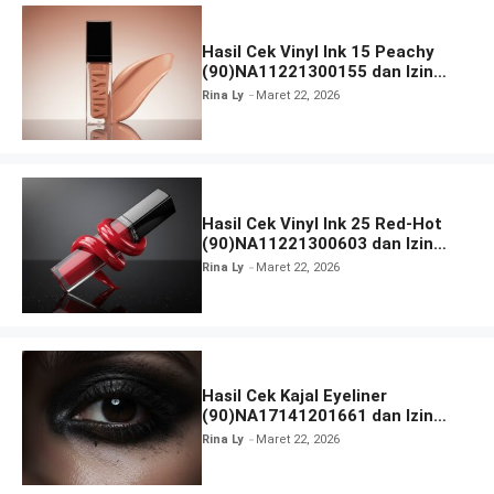
Hasil Cek Vinyl Ink 15 Peachy
(90)NA11221300155 dan Izin
BPOM
Rina Ly
Maret 22, 2026
Hasil Cek Vinyl Ink 25 Red-Hot
(90)NA11221300603 dan Izin
BPOM
Rina Ly
Maret 22, 2026
Hasil Cek Kajal Eyeliner
(90)NA17141201661 dan Izin
BPOM
Rina Ly
Maret 22, 2026