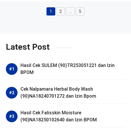
1
2
…
5
Halaman
Halaman
Halaman
Latest Post
Hasil Cek SULEM (90)TR253051221 dan Izin
BPOM
Cek Nalpamara Herbal Body Wash
(90)NA18240701272 dan Izin Bpom
Hasil Cek Falisskin Moisture
(90)NA18250102640 dan Izin BPOM