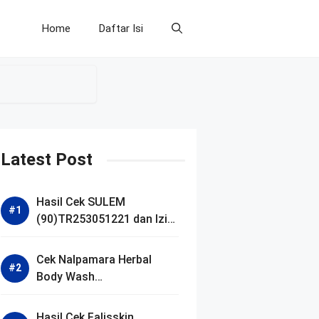
Home
Daftar Isi
Latest Post
Hasil Cek SULEM
(90)TR253051221 dan Izin
BPOM
Cek Nalpamara Herbal
Body Wash
(90)NA18240701272 dan
Izin Bpom
Hasil Cek Falisskin