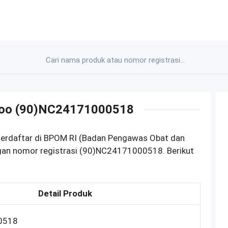
mpoo (90)NC24171000518
terdaftar di BPOM RI (Badan Pengawas Obat dan
gan nomor registrasi (90)NC24171000518. Berikut
Detail Produk
0518