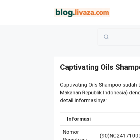
Langsung
ke
isi
Captivating Oils Sha
Captivating Oils Shampoo sudah 
Makanan Republik Indonesia) den
detail informasinya:
Informasi
Nomor
(90)NC2417100
Registrasi