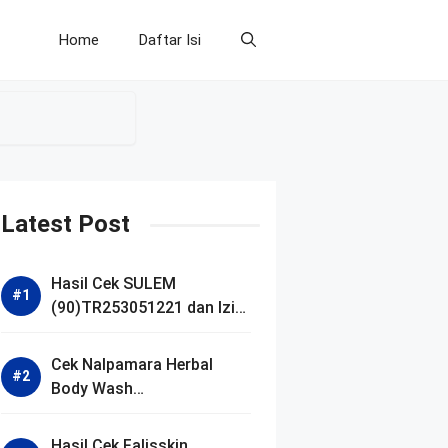
Home
Daftar Isi
Latest Post
Hasil Cek SULEM
(90)TR253051221 dan Izin
BPOM
Cek Nalpamara Herbal
Body Wash
(90)NA18240701272 dan
Izin Bpom
Hasil Cek Falisskin