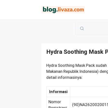
Langsung
ke
isi
Hydra Soothing Mask 
Hydra Soothing Mask Pack sudah 
Makanan Republik Indonesia) den
detail informasinya:
Informasi
Nomor
(90)NA262002001
Registrasi