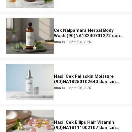
Cek Nalpamara Herbal Body
Wash (90)NA18240701272 dan
Izin Bpom
Rina Ly
Maret 26, 2026
Hasil Cek Falisskin Moisture
(90)NA18250102640 dan Izin
BPOM
Rina Ly
Maret 26, 2026
Hasil Cek Ellips Hair Vitamin
(90)NA18111002107 dan Izin