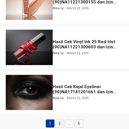
(90)NA11221300155 dan Izin
BPOM
Rina Ly
Maret 22, 2026
Hasil Cek Vinyl Ink 25 Red-Hot
(90)NA11221300603 dan Izin
BPOM
Rina Ly
Maret 22, 2026
Hasil Cek Kajal Eyeliner
(90)NA17141201661 dan Izin
BPOM
Rina Ly
Maret 22, 2026
1
2
…
5
Halaman
Halaman
Halaman