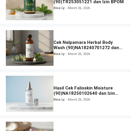
(90)TR253051221 dan Izin BPOM
Rina Ly
Maret 26, 2026
Cek Nalpamara Herbal Body
Wash (90)NA18240701272 dan
Izin Bpom
Rina Ly
Maret 26, 2026
Hasil Cek Falisskin Moisture
(90)NA18250102640 dan Izin
BPOM
Rina Ly
Maret 26, 2026