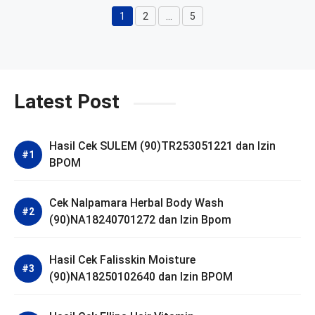
1
2
…
5
Halaman
Halaman
Halaman
Latest Post
Hasil Cek SULEM (90)TR253051221 dan Izin
BPOM
Cek Nalpamara Herbal Body Wash
(90)NA18240701272 dan Izin Bpom
Hasil Cek Falisskin Moisture
(90)NA18250102640 dan Izin BPOM