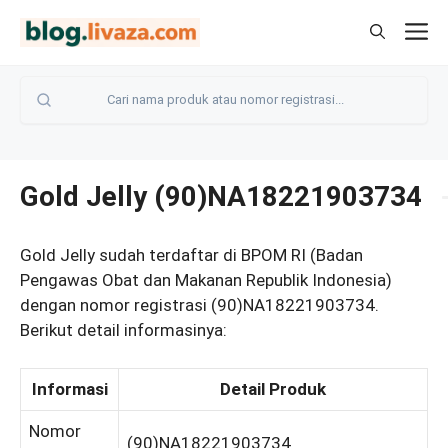
Langsung
M
ke
isi
Gold Jelly (90)NA18221903734
Gold Jelly sudah terdaftar di BPOM RI (Badan
Pengawas Obat dan Makanan Republik Indonesia)
dengan nomor registrasi (90)NA18221903734.
Berikut detail informasinya:
Informasi
Detail Produk
Nomor
(90)NA18221903734