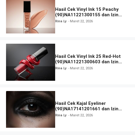
Hasil Cek Vinyl Ink 15 Peachy
(90)NA11221300155 dan Izin
BPOM
Rina Ly
Maret 22, 2026
Hasil Cek Vinyl Ink 25 Red-Hot
(90)NA11221300603 dan Izin
BPOM
Rina Ly
Maret 22, 2026
Hasil Cek Kajal Eyeliner
(90)NA17141201661 dan Izin
BPOM
Rina Ly
Maret 22, 2026