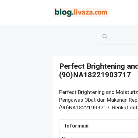
Langsung
ke
isi
Perfect Brightening an
(90)NA18221903717
Perfect Brightening and Moisturi
Pengawas Obat dan Makanan Repub
(90)NA18221903717. Berikut deta
Informasi