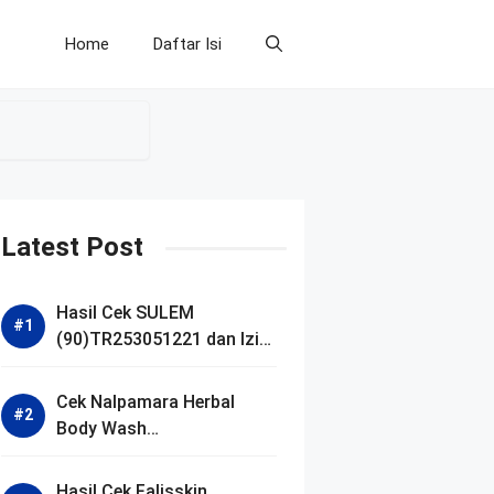
Home
Daftar Isi
Latest Post
Hasil Cek SULEM
(90)TR253051221 dan Izin
BPOM
Cek Nalpamara Herbal
Body Wash
(90)NA18240701272 dan
Izin Bpom
Hasil Cek Falisskin