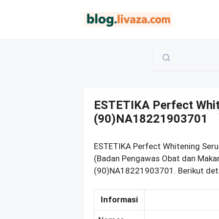
Langsung
ke
isi
ESTETIKA Perfect Whit
(90)NA18221903701
ESTETIKA Perfect Whitening Serum
(Badan Pengawas Obat dan Makana
(90)NA18221903701. Berikut deta
Informasi