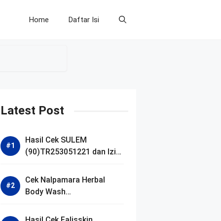
Home
Daftar Isi
Latest Post
Hasil Cek SULEM
(90)TR253051221 dan Izin
BPOM
Cek Nalpamara Herbal
Body Wash
(90)NA18240701272 dan
Izin Bpom
Hasil Cek Falisskin