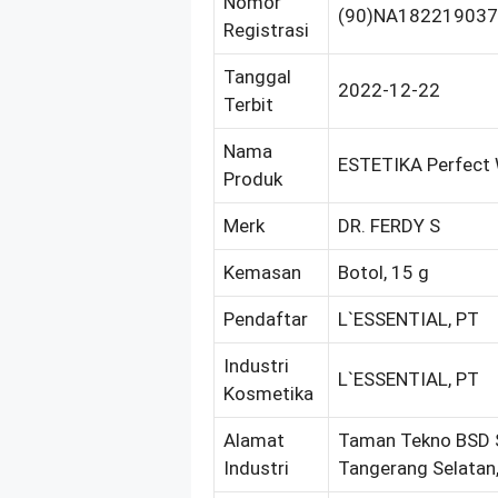
Nomor
(90)NA18221903
Registrasi
Tanggal
2022-12-22
Terbit
Nama
ESTETIKA Perfect 
Produk
Merk
DR. FERDY S
Kemasan
Botol, 15 g
Pendaftar
L`ESSENTIAL, PT
Industri
L`ESSENTIAL, PT
Kosmetika
Alamat
Taman Tekno BSD Se
Industri
Tangerang Selatan