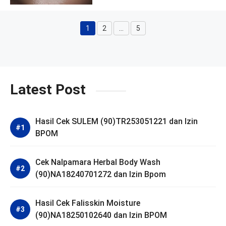
1
2
…
5
Halaman
Halaman
Halaman
Latest Post
Hasil Cek SULEM (90)TR253051221 dan Izin
BPOM
Cek Nalpamara Herbal Body Wash
(90)NA18240701272 dan Izin Bpom
Hasil Cek Falisskin Moisture
(90)NA18250102640 dan Izin BPOM