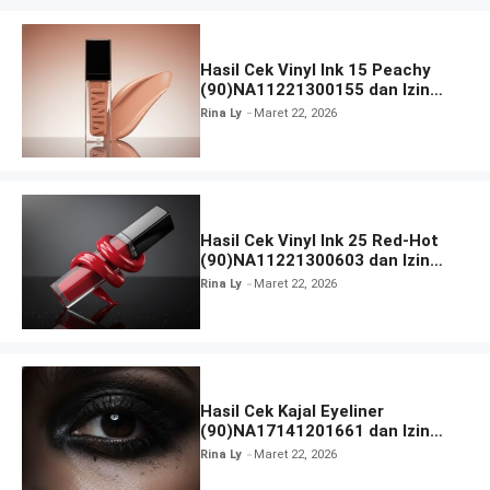
Hasil Cek Vinyl Ink 15 Peachy
(90)NA11221300155 dan Izin
BPOM
Rina Ly
Maret 22, 2026
Hasil Cek Vinyl Ink 25 Red-Hot
(90)NA11221300603 dan Izin
BPOM
Rina Ly
Maret 22, 2026
Hasil Cek Kajal Eyeliner
(90)NA17141201661 dan Izin
BPOM
Rina Ly
Maret 22, 2026