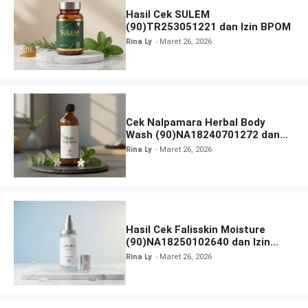
Hasil Cek SULEM
(90)TR253051221 dan Izin BPOM
Rina Ly
Maret 26, 2026
Cek Nalpamara Herbal Body
Wash (90)NA18240701272 dan
Izin Bpom
Rina Ly
Maret 26, 2026
Hasil Cek Falisskin Moisture
(90)NA18250102640 dan Izin
BPOM
Rina Ly
Maret 26, 2026