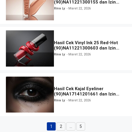
(90)NA11221300155 dan Izin
BPOM
Rina Ly
Maret 22, 2026
Hasil Cek Vinyl Ink 25 Red-Hot
(90)NA11221300603 dan Izin
BPOM
Rina Ly
Maret 22, 2026
Hasil Cek Kajal Eyeliner
(90)NA17141201661 dan Izin
BPOM
Rina Ly
Maret 22, 2026
1
2
…
5
Halaman
Halaman
Halaman