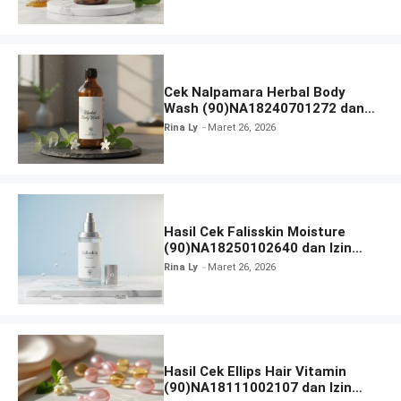
Cek Nalpamara Herbal Body
Wash (90)NA18240701272 dan
Izin Bpom
Rina Ly
Maret 26, 2026
Hasil Cek Falisskin Moisture
(90)NA18250102640 dan Izin
BPOM
Rina Ly
Maret 26, 2026
Hasil Cek Ellips Hair Vitamin
(90)NA18111002107 dan Izin