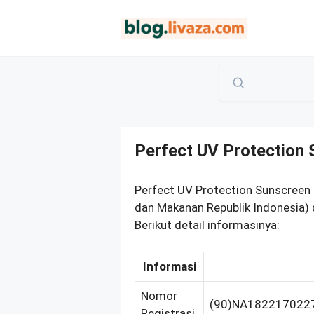
Langsung
ke
isi
Perfect UV Protectio
Perfect UV Protection Sunscreen
dan Makanan Republik Indonesia
Berikut detail informasinya:
Informasi
Nomor
(90)NA182217022
Registrasi