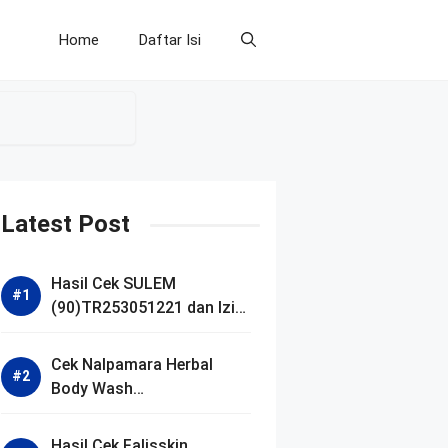
Home
Daftar Isi
Latest Post
Hasil Cek SULEM
(90)TR253051221 dan Izin
BPOM
Cek Nalpamara Herbal
Body Wash
(90)NA18240701272 dan
Izin Bpom
Hasil Cek Falisskin