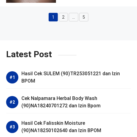
1
2
…
5
Halaman
Halaman
Halaman
Latest Post
Hasil Cek SULEM (90)TR253051221 dan Izin
BPOM
Cek Nalpamara Herbal Body Wash
(90)NA18240701272 dan Izin Bpom
Hasil Cek Falisskin Moisture
(90)NA18250102640 dan Izin BPOM