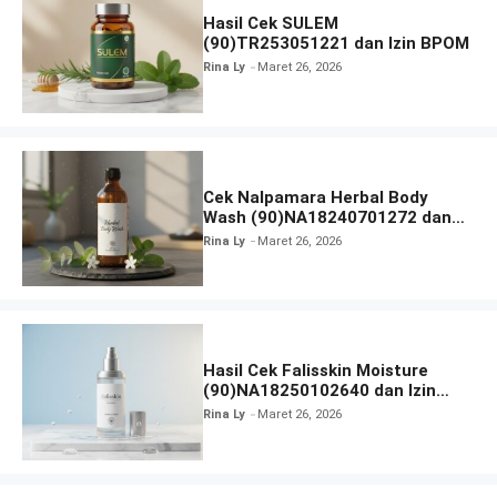
Hasil Cek SULEM
(90)TR253051221 dan Izin BPOM
Rina Ly
Maret 26, 2026
Cek Nalpamara Herbal Body
Wash (90)NA18240701272 dan
Izin Bpom
Rina Ly
Maret 26, 2026
Hasil Cek Falisskin Moisture
(90)NA18250102640 dan Izin
BPOM
Rina Ly
Maret 26, 2026