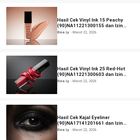
Hasil Cek Vinyl Ink 15 Peachy
(90)NA11221300155 dan Izin
BPOM
Rina Ly
Maret 22, 2026
Hasil Cek Vinyl Ink 25 Red-Hot
(90)NA11221300603 dan Izin
BPOM
Rina Ly
Maret 22, 2026
Hasil Cek Kajal Eyeliner
(90)NA17141201661 dan Izin
BPOM
Rina Ly
Maret 22, 2026