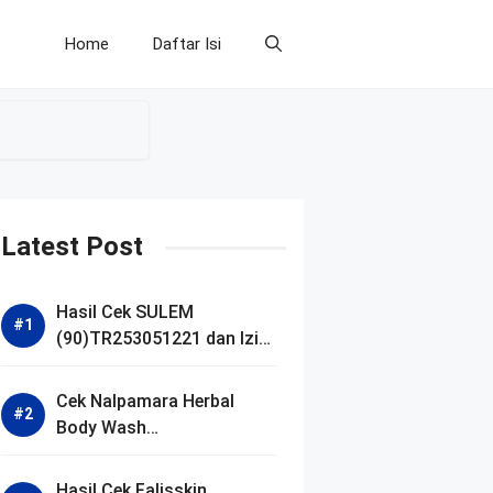
Home
Daftar Isi
Latest Post
Hasil Cek SULEM
(90)TR253051221 dan Izin
BPOM
Cek Nalpamara Herbal
Body Wash
(90)NA18240701272 dan
Izin Bpom
Hasil Cek Falisskin