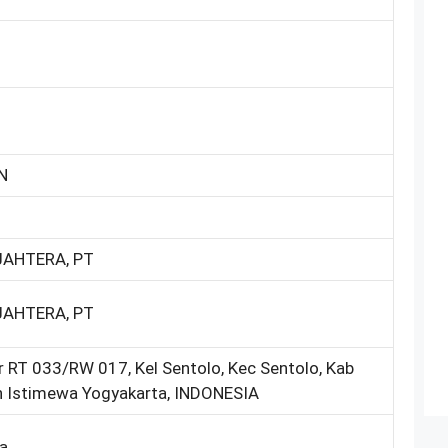
N
JAHTERA, PT
JAHTERA, PT
 RT 033/RW 017, Kel Sentolo, Kec Sentolo, Kab
h Istimewa Yogyakarta, INDONESIA
ka