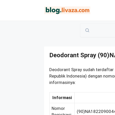
Langsung
ke
isi
Deodorant Spray (90)
Deodorant Spray sudah terdafta
Republik Indonesia) dengan nomor
informasinya:
Informasi
Nomor
(90)NA182209004
Registrasi