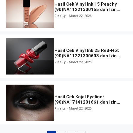
Hasil Cek Vinyl Ink 15 Peachy
(90)NA11221300155 dan Izin
BPOM
Rina Ly
Maret 22, 2026
Hasil Cek Vinyl Ink 25 Red-Hot
(90)NA11221300603 dan Izin
BPOM
Rina Ly
Maret 22, 2026
Hasil Cek Kajal Eyeliner
(90)NA17141201661 dan Izin
BPOM
Rina Ly
Maret 22, 2026