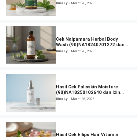
Rina Ly
Maret 26, 2026
Cek Nalpamara Herbal Body
Wash (90)NA18240701272 dan
Izin Bpom
Rina Ly
Maret 26, 2026
Hasil Cek Falisskin Moisture
(90)NA18250102640 dan Izin
BPOM
Rina Ly
Maret 26, 2026
Hasil Cek Ellips Hair Vitamin