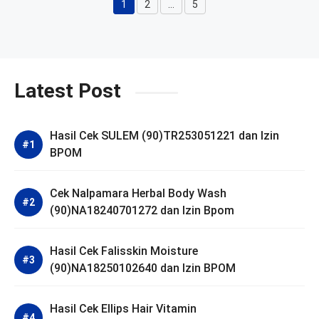
1
2
…
5
Halaman
Halaman
Halaman
Latest Post
Hasil Cek SULEM (90)TR253051221 dan Izin
BPOM
Cek Nalpamara Herbal Body Wash
(90)NA18240701272 dan Izin Bpom
Hasil Cek Falisskin Moisture
(90)NA18250102640 dan Izin BPOM
Hasil Cek Ellips Hair Vitamin