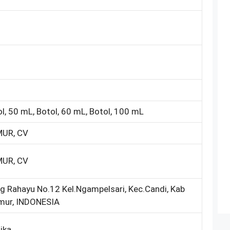
ol, 50 mL, Botol, 60 mL, Botol, 100 mL
UR, CV
UR, CV
g Rahayu No.12 Kel.Ngampelsari, Kec.Candi, Kab
imur, INDONESIA
ika