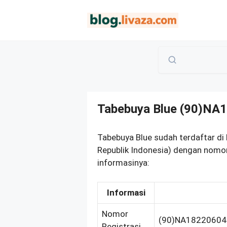
Langsung
ke
isi
Tabebuya Blue (90)NA
Tabebuya Blue sudah terdaftar d
Republik Indonesia) dengan nomor
informasinya:
Informasi
Nomor
(90)NA1822060
Registrasi