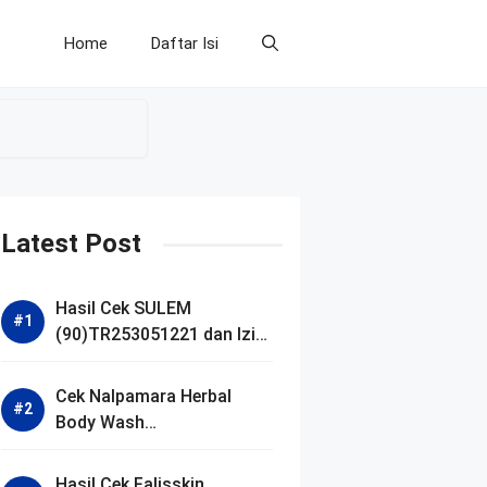
Home
Daftar Isi
Latest Post
Hasil Cek SULEM
(90)TR253051221 dan Izin
BPOM
Cek Nalpamara Herbal
Body Wash
(90)NA18240701272 dan
Izin Bpom
Hasil Cek Falisskin