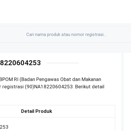
18220604253
i BPOM RI (Badan Pengawas Obat dan Makanan
 registrasi (90)NA18220604253. Berikut detail
Detail Produk
4253