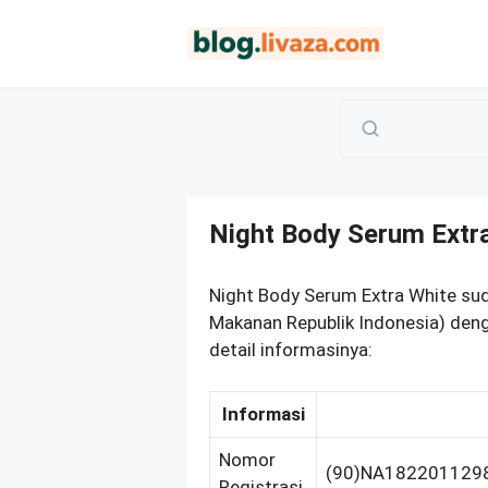
Langsung
ke
isi
Night Body Serum Ext
Night Body Serum Extra White su
Makanan Republik Indonesia) den
detail informasinya:
Informasi
Nomor
(90)NA182201129
Registrasi