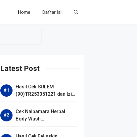
Home
Daftar Isi
Latest Post
Hasil Cek SULEM
(90)TR253051221 dan Izin
BPOM
Cek Nalpamara Herbal
Body Wash
(90)NA18240701272 dan
Izin Bpom
Hasil Cek Falisskin