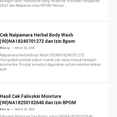
kategori obat tradisional yang terdaftar di Badan Pengawas
Obat dan Makanan atau BPOM. Nomor ...
Cek Nalpamara Herbal Body Wash
(90)NA18240701272 dan Izin Bpom
Rina Ly
Maret 26, 2026
Nalpamara Herbal Body Wash (90)NA18240701272
merupakan produk sabun mandi cair yang masuk kategori
kosmetika. Produk tersebut digunakan untuk membersihkan
kulit ...
Hasil Cek Falisskin Moisture
(90)NA18250102640 dan Izin BPOM
Rina Ly
Maret 26, 2026
Falisskin Moisture Day Body Lotion (90)NA18250102640