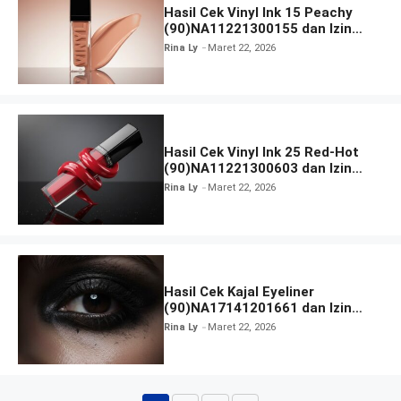
Hasil Cek Vinyl Ink 15 Peachy
(90)NA11221300155 dan Izin
BPOM
Rina Ly
Maret 22, 2026
Hasil Cek Vinyl Ink 25 Red-Hot
(90)NA11221300603 dan Izin
BPOM
Rina Ly
Maret 22, 2026
Hasil Cek Kajal Eyeliner
(90)NA17141201661 dan Izin
BPOM
Rina Ly
Maret 22, 2026