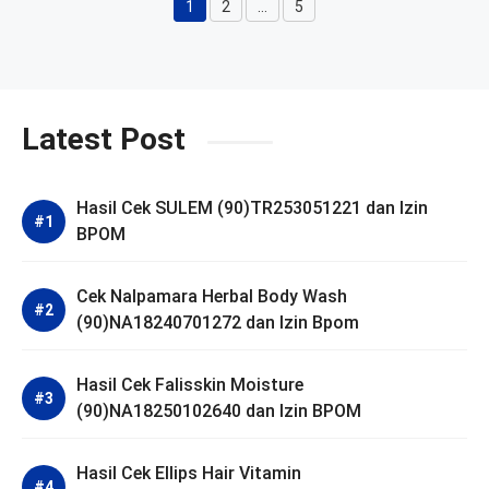
1
2
…
5
Halaman
Halaman
Halaman
Latest Post
Hasil Cek SULEM (90)TR253051221 dan Izin
BPOM
Cek Nalpamara Herbal Body Wash
(90)NA18240701272 dan Izin Bpom
Hasil Cek Falisskin Moisture
(90)NA18250102640 dan Izin BPOM
Hasil Cek Ellips Hair Vitamin