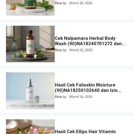
Rina Ly
Maret 26, 2026
Cek Nalpamara Herbal Body
Wash (90)NA18240701272 dan
Izin Bpom
Rina Ly
Maret 26, 2026
Hasil Cek Falisskin Moisture
(90)NA18250102640 dan Izin
BPOM
Rina Ly
Maret 26, 2026
Hasil Cek Ellips Hair Vitamin