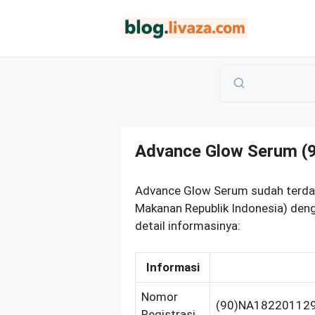
Langsung
ke
isi
Advance Glow Serum 
Advance Glow Serum sudah terda
Makanan Republik Indonesia) den
detail informasinya:
Informasi
Nomor
(90)NA18220112
Registrasi