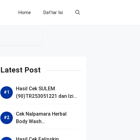
Home
Daftar Isi
Latest Post
Hasil Cek SULEM
(90)TR253051221 dan Izin
BPOM
Cek Nalpamara Herbal
Body Wash
(90)NA18240701272 dan
Izin Bpom
Hasil Cek Falisskin