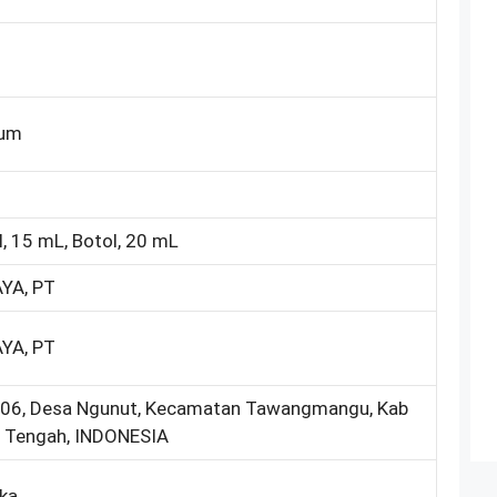
rum
l, 15 mL, Botol, 20 mL
YA, PT
YA, PT
. 06, Desa Ngunut, Kecamatan Tawangmangu, Kab
a Tengah, INDONESIA
ika