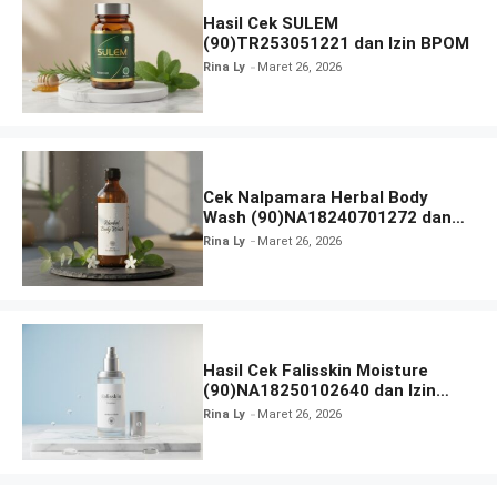
Hasil Cek SULEM
(90)TR253051221 dan Izin BPOM
Rina Ly
Maret 26, 2026
Cek Nalpamara Herbal Body
Wash (90)NA18240701272 dan
Izin Bpom
Rina Ly
Maret 26, 2026
Hasil Cek Falisskin Moisture
(90)NA18250102640 dan Izin
BPOM
Rina Ly
Maret 26, 2026