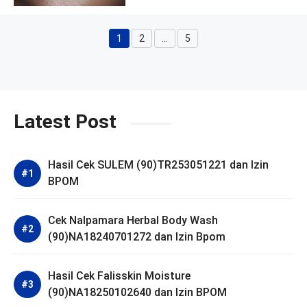
1
2
…
5
Halaman
Halaman
Halaman
Latest Post
Hasil Cek SULEM (90)TR253051221 dan Izin
BPOM
Cek Nalpamara Herbal Body Wash
(90)NA18240701272 dan Izin Bpom
Hasil Cek Falisskin Moisture
(90)NA18250102640 dan Izin BPOM