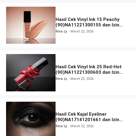
Hasil Cek Vinyl Ink 15 Peachy
(90)NA11221300155 dan Izin
BPOM
Rina Ly
Maret 22, 2026
Hasil Cek Vinyl Ink 25 Red-Hot
(90)NA11221300603 dan Izin
BPOM
Rina Ly
Maret 22, 2026
Hasil Cek Kajal Eyeliner
(90)NA17141201661 dan Izin
BPOM
Rina Ly
Maret 22, 2026