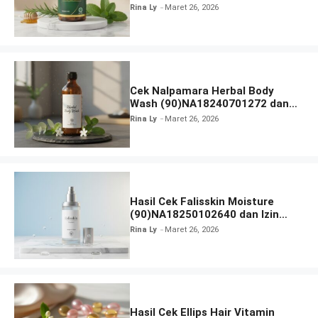
Rina Ly
Maret 26, 2026
Cek Nalpamara Herbal Body
Wash (90)NA18240701272 dan
Izin Bpom
Rina Ly
Maret 26, 2026
Hasil Cek Falisskin Moisture
(90)NA18250102640 dan Izin
BPOM
Rina Ly
Maret 26, 2026
Hasil Cek Ellips Hair Vitamin