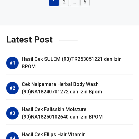
1
2
…
5
Halaman
Halaman
Halaman
Latest Post
Hasil Cek SULEM (90)TR253051221 dan Izin
BPOM
Cek Nalpamara Herbal Body Wash
(90)NA18240701272 dan Izin Bpom
Hasil Cek Falisskin Moisture
(90)NA18250102640 dan Izin BPOM
Hasil Cek Ellips Hair Vitamin