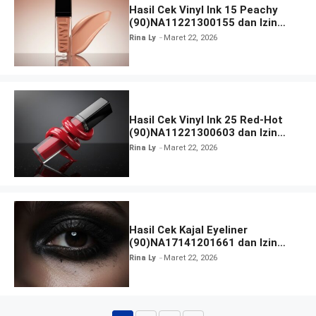
Hasil Cek Vinyl Ink 15 Peachy
(90)NA11221300155 dan Izin
BPOM
Rina Ly
Maret 22, 2026
Hasil Cek Vinyl Ink 25 Red-Hot
(90)NA11221300603 dan Izin
BPOM
Rina Ly
Maret 22, 2026
Hasil Cek Kajal Eyeliner
(90)NA17141201661 dan Izin
BPOM
Rina Ly
Maret 22, 2026