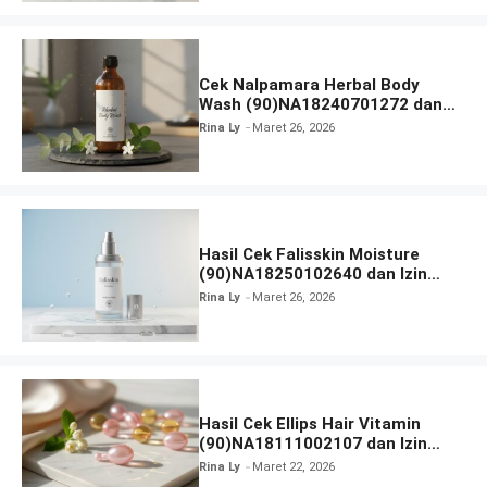
Cek Nalpamara Herbal Body
Wash (90)NA18240701272 dan
Izin Bpom
Rina Ly
Maret 26, 2026
Hasil Cek Falisskin Moisture
(90)NA18250102640 dan Izin
BPOM
Rina Ly
Maret 26, 2026
Hasil Cek Ellips Hair Vitamin
(90)NA18111002107 dan Izin
BPOM
Rina Ly
Maret 22, 2026