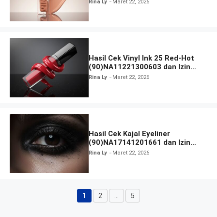
Rina Ly
Maret 22, 2026
Hasil Cek Vinyl Ink 25 Red-Hot
(90)NA11221300603 dan Izin
BPOM
Rina Ly
Maret 22, 2026
Hasil Cek Kajal Eyeliner
(90)NA17141201661 dan Izin
BPOM
Rina Ly
Maret 22, 2026
1
2
…
5
Halaman
Halaman
Halaman