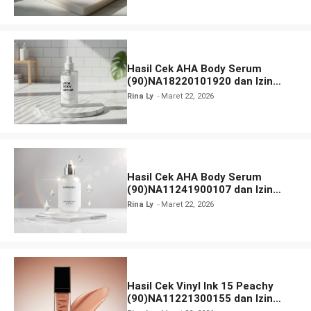
Hasil Cek AHA Body Serum
(90)NA18220101920 dan Izin
BPOM
Rina Ly
Maret 22, 2026
Hasil Cek AHA Body Serum
(90)NA11241900107 dan Izin
BPOM
Rina Ly
Maret 22, 2026
Hasil Cek Vinyl Ink 15 Peachy
(90)NA11221300155 dan Izin
BPOM