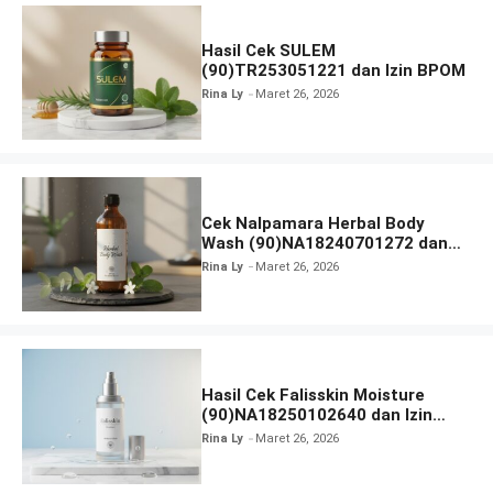
Hasil Cek SULEM
(90)TR253051221 dan Izin BPOM
Rina Ly
Maret 26, 2026
Cek Nalpamara Herbal Body
Wash (90)NA18240701272 dan
Izin Bpom
Rina Ly
Maret 26, 2026
Hasil Cek Falisskin Moisture
(90)NA18250102640 dan Izin
BPOM
Rina Ly
Maret 26, 2026