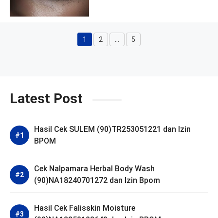
1
2
…
5
Halaman
Halaman
Halaman
Latest Post
Hasil Cek SULEM (90)TR253051221 dan Izin
BPOM
Cek Nalpamara Herbal Body Wash
(90)NA18240701272 dan Izin Bpom
Hasil Cek Falisskin Moisture