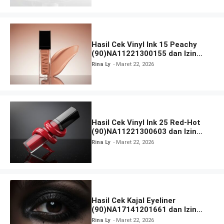
Hasil Cek Vinyl Ink 15 Peachy
(90)NA11221300155 dan Izin
BPOM
Rina Ly
Maret 22, 2026
Hasil Cek Vinyl Ink 25 Red-Hot
(90)NA11221300603 dan Izin
BPOM
Rina Ly
Maret 22, 2026
Hasil Cek Kajal Eyeliner
(90)NA17141201661 dan Izin
BPOM
Rina Ly
Maret 22, 2026