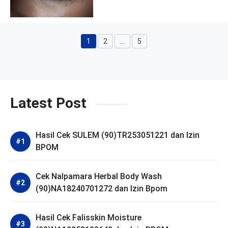
1
2
…
5
Halaman
Halaman
Halaman
Latest Post
Hasil Cek SULEM (90)TR253051221 dan Izin
BPOM
Cek Nalpamara Herbal Body Wash
(90)NA18240701272 dan Izin Bpom
Hasil Cek Falisskin Moisture