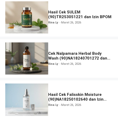
Hasil Cek SULEM
(90)TR253051221 dan Izin BPOM
Rina Ly
Maret 26, 2026
Cek Nalpamara Herbal Body
Wash (90)NA18240701272 dan
Izin Bpom
Rina Ly
Maret 26, 2026
Hasil Cek Falisskin Moisture
(90)NA18250102640 dan Izin
BPOM
Rina Ly
Maret 26, 2026