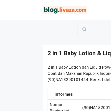
Langsung
ke
isi
2 in 1 Baby Lotion & 
2 in 1 Baby Lotion dan Liquid Po
Obat dan Makanan Republik Indon
(90)NA18200101444. Berikut deta
Informasi
Nomor
(90)NA182001
Registrasi