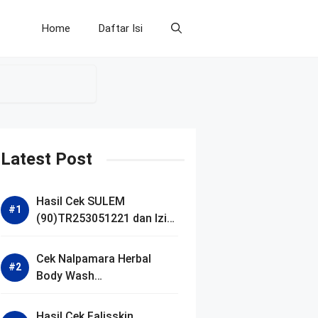
Home
Daftar Isi
Latest Post
Hasil Cek SULEM
(90)TR253051221 dan Izin
BPOM
Cek Nalpamara Herbal
Body Wash
(90)NA18240701272 dan
Izin Bpom
Hasil Cek Falisskin