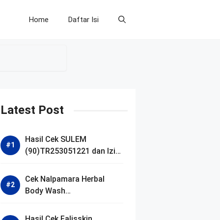
Home
Daftar Isi
Latest Post
Hasil Cek SULEM
(90)TR253051221 dan Izin
BPOM
Cek Nalpamara Herbal
Body Wash
(90)NA18240701272 dan
Izin Bpom
Hasil Cek Falisskin