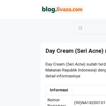
Langsung
ke
isi
Day Cream (Seri Acne
Day Cream (Seri Acne) sudah ter
Makanan Republik Indonesia) den
detail informasinya:
Informasi
Nomor
(90)NA1820010
Registrasi