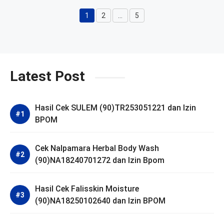
1
2
…
5
Halaman
Halaman
Halaman
Latest Post
Hasil Cek SULEM (90)TR253051221 dan Izin
BPOM
Cek Nalpamara Herbal Body Wash
(90)NA18240701272 dan Izin Bpom
Hasil Cek Falisskin Moisture
(90)NA18250102640 dan Izin BPOM