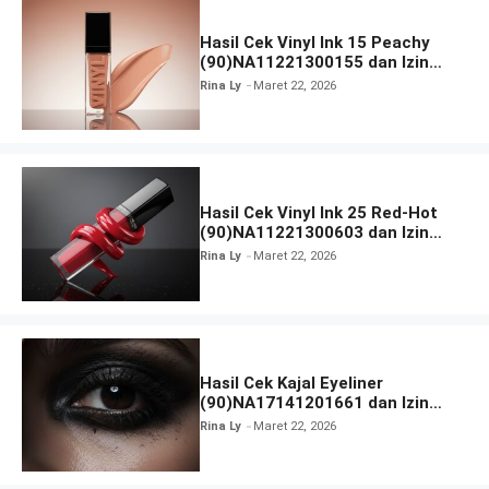
Hasil Cek Vinyl Ink 15 Peachy
(90)NA11221300155 dan Izin
BPOM
Rina Ly
Maret 22, 2026
Hasil Cek Vinyl Ink 25 Red-Hot
(90)NA11221300603 dan Izin
BPOM
Rina Ly
Maret 22, 2026
Hasil Cek Kajal Eyeliner
(90)NA17141201661 dan Izin
BPOM
Rina Ly
Maret 22, 2026