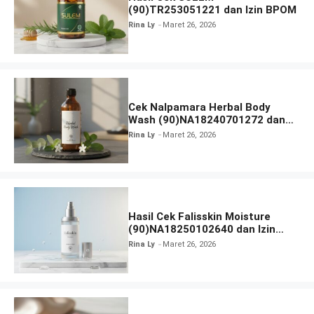
(90)TR253051221 dan Izin BPOM
Rina Ly
Maret 26, 2026
Cek Nalpamara Herbal Body
Wash (90)NA18240701272 dan
Izin Bpom
Rina Ly
Maret 26, 2026
Hasil Cek Falisskin Moisture
(90)NA18250102640 dan Izin
BPOM
Rina Ly
Maret 26, 2026