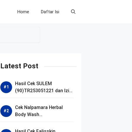
Home
Daftar Isi
Latest Post
Hasil Cek SULEM
(90)TR253051221 dan Izin
BPOM
Cek Nalpamara Herbal
Body Wash
(90)NA18240701272 dan
Izin Bpom
Hasil Cek Falisskin