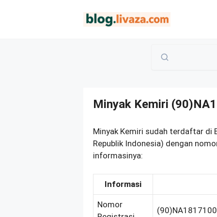
Langsung
ke
isi
Minyak Kemiri (90)NA
Minyak Kemiri sudah terdaftar d
Republik Indonesia) dengan nomor
informasinya:
Informasi
Nomor
(90)NA181710
Registrasi