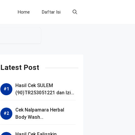
Home
Daftar Isi
Latest Post
Hasil Cek SULEM
(90)TR253051221 dan Izin
BPOM
Cek Nalpamara Herbal
Body Wash
(90)NA18240701272 dan
Izin Bpom
Hasil Cek Falisskin