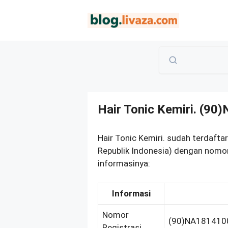
Langsung
ke
isi
Hair Tonic Kemiri. (9
Hair Tonic Kemiri. sudah terdaf
Republik Indonesia) dengan nomor
informasinya:
Informasi
Nomor
(90)NA181410
Registrasi