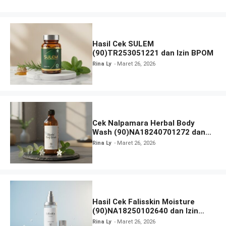
Hasil Cek SULEM
(90)TR253051221 dan Izin BPOM
Rina Ly
Maret 26, 2026
Cek Nalpamara Herbal Body
Wash (90)NA18240701272 dan
Izin Bpom
Rina Ly
Maret 26, 2026
Hasil Cek Falisskin Moisture
(90)NA18250102640 dan Izin
BPOM
Rina Ly
Maret 26, 2026