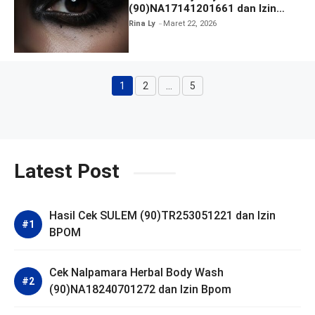
(90)NA17141201661 dan Izin
BPOM
Rina Ly
Maret 22, 2026
1
2
…
5
Halaman
Halaman
Halaman
Latest Post
Hasil Cek SULEM (90)TR253051221 dan Izin
BPOM
Cek Nalpamara Herbal Body Wash
(90)NA18240701272 dan Izin Bpom