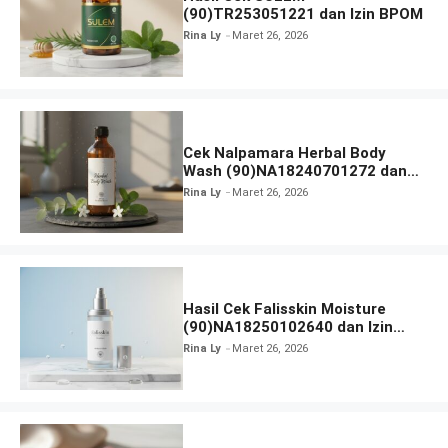
(90)TR253051221 dan Izin BPOM
Rina Ly
Maret 26, 2026
Cek Nalpamara Herbal Body
Wash (90)NA18240701272 dan
Izin Bpom
Rina Ly
Maret 26, 2026
Hasil Cek Falisskin Moisture
(90)NA18250102640 dan Izin
BPOM
Rina Ly
Maret 26, 2026