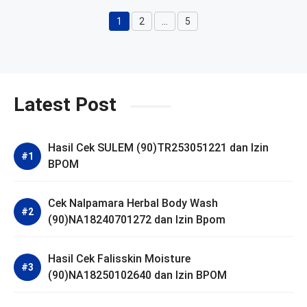
1
2
…
5
Halaman
Halaman
Halaman
Latest Post
Hasil Cek SULEM (90)TR253051221 dan Izin
BPOM
Cek Nalpamara Herbal Body Wash
(90)NA18240701272 dan Izin Bpom
Hasil Cek Falisskin Moisture
(90)NA18250102640 dan Izin BPOM