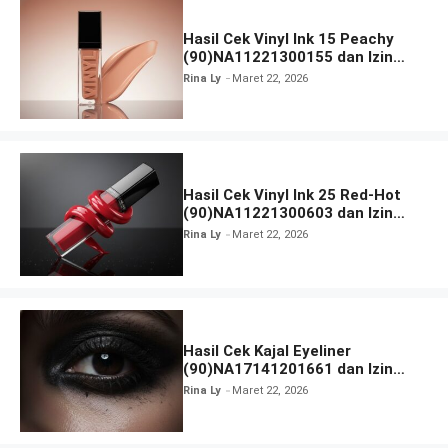
Hasil Cek Vinyl Ink 15 Peachy
(90)NA11221300155 dan Izin
BPOM
Rina Ly
Maret 22, 2026
Hasil Cek Vinyl Ink 25 Red-Hot
(90)NA11221300603 dan Izin
BPOM
Rina Ly
Maret 22, 2026
Hasil Cek Kajal Eyeliner
(90)NA17141201661 dan Izin
BPOM
Rina Ly
Maret 22, 2026